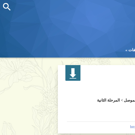
قات
قات
لموصل
>
المرحلة الثانية
ht