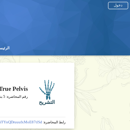
دخول
الرئيس
الرئيس
True Pelvis
5
رقم المحاضرة:
بت
التشريح
aYFYnQDruuufxMoE87tlSd
رابط المحاضرة: