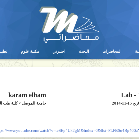
ية
المحاضرات
البحث
اختبرني
مكتبة علوم
تطبي
ية
المحاضرات
البحث
اختبرني
مكتبة علوم
تطبي
karam elham
Lab - 
2014-11-15
جامعة الموصل
>
كلية طب ا
اريخ
tps://www.youtube.com/watch?v=tcSEp4Uk2gM&index=6&list=PLFBSo4Bp406