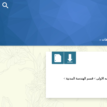
قات
قات
ه الاولى
>
قسم الهندسة المدنية
>