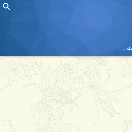
قات
قات