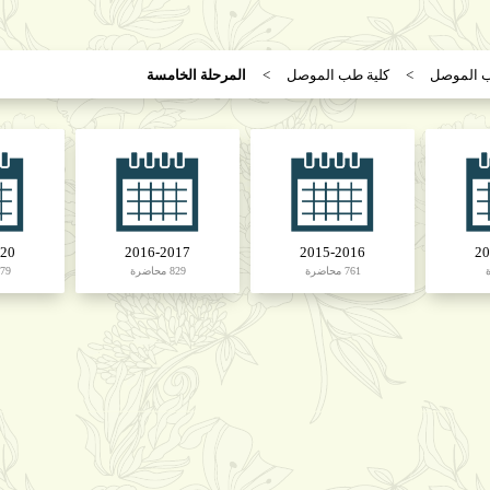
ب الموصل
كلية طب الموصل
المرحلة الخامسة
020
2016-2017
2015-2016
20
761 محاضرة
829 محاضرة
179 محا