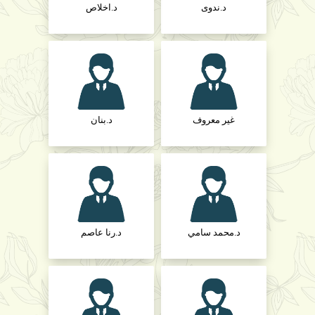
د.ندوى
د.اخلاص
غير معروف
د.بنان
د.محمد سامي
د.رنا عاصم