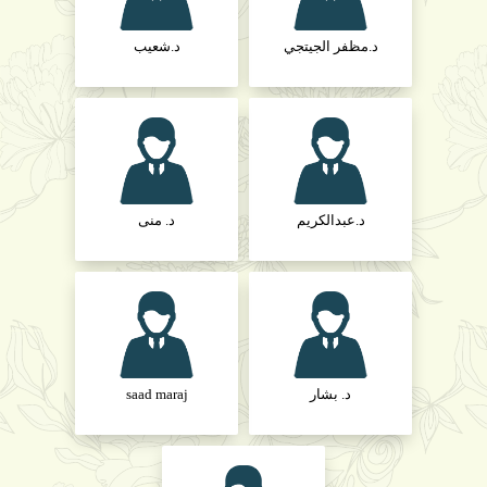
د.مظفر الجيتجي
د.شعيب
د.عبدالكريم
د. منى
د. بشار
saad maraj