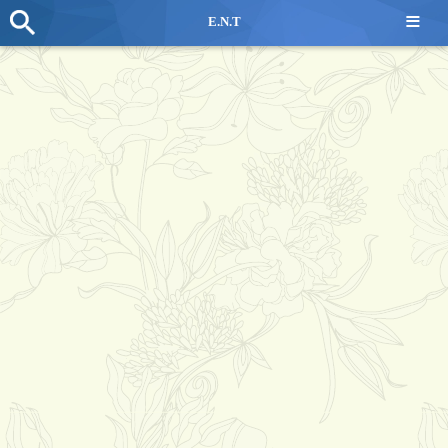
≡
E.N.T