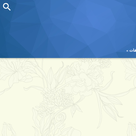
قات
قات