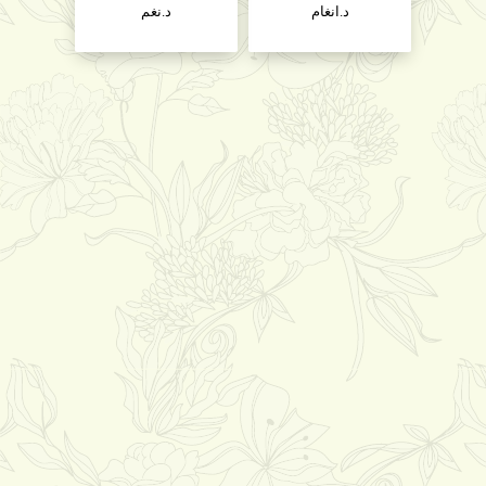
د.انغام
د.نغم