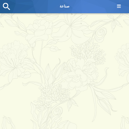
≡
صناعة