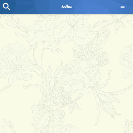
≡
معالجة