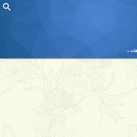
قات
قات