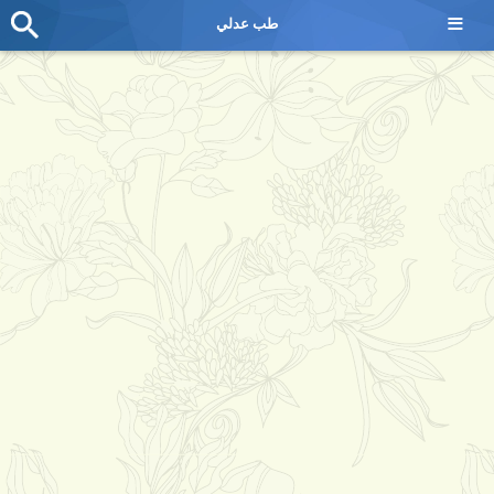
≡
طب عدلي