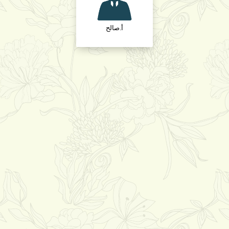
أ.صالح