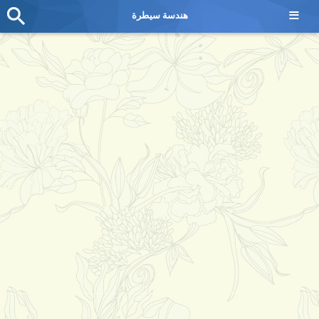
≡
هندسة سيطرة