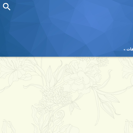
قات
قات