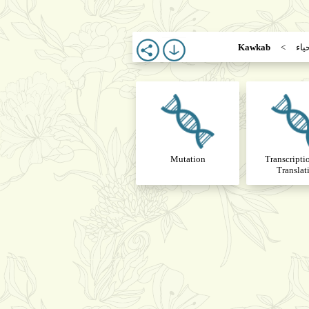
حياء
Kawkab
Mutation
Transcripti
Translat