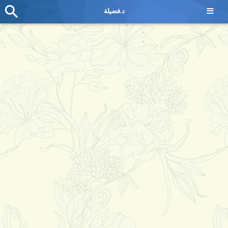
≡
د.فضيلة