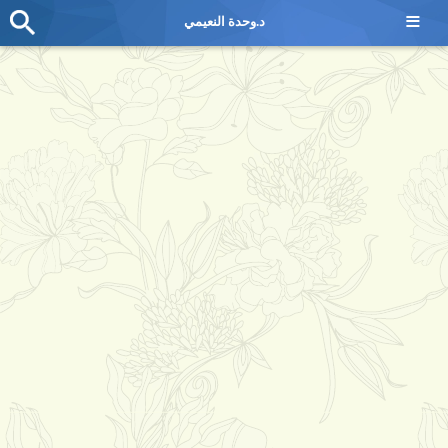
≡
د.وحدة النعيمي