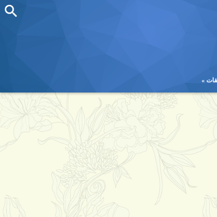
قات
قات