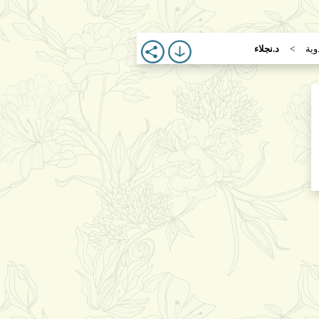
وية
د.نجلاء