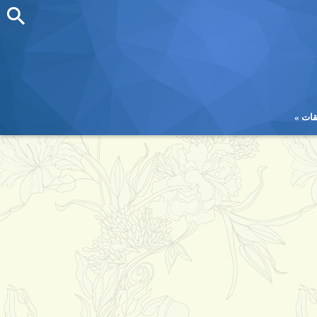
قات
قات