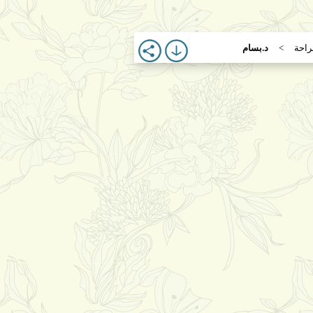
راحة
د.بسام