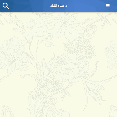
≡
د ضياء الليلة