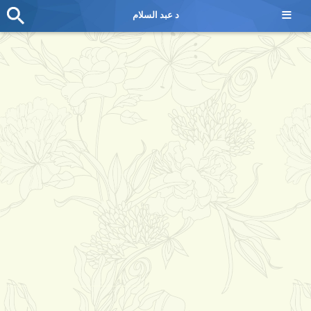
≡
د عبد السلام