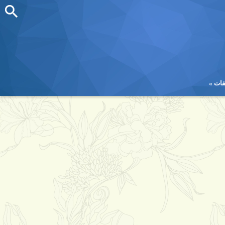
قات
قات