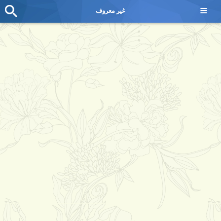
≡
غير معروف