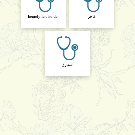
فاخر
hemolytic disorder
استبرق