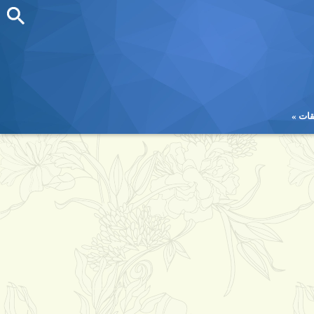
قات
قات