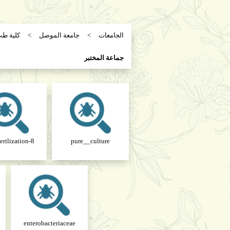
الجامعات
جامعة الموصل
كلية طب
جماعة المختبر
8-Lab Sterilization
pure__culture
enterobacteriaceae