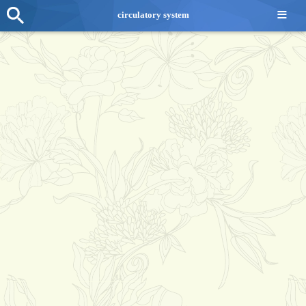
≡
circulatory system