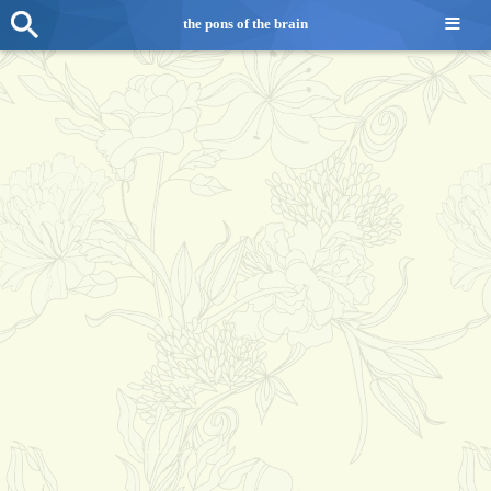
≡
the pons of the brain