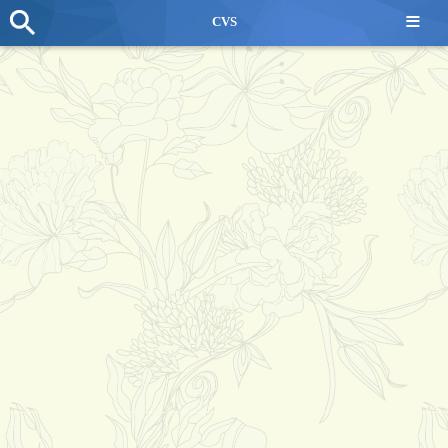
≡
CVS