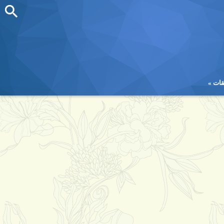
قات
قات