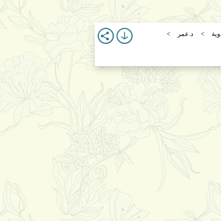
وية
د.عمر