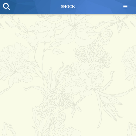
≡
SHOCK