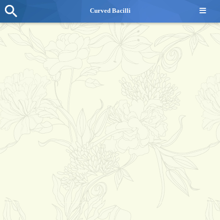
≡
Curved Bacilli