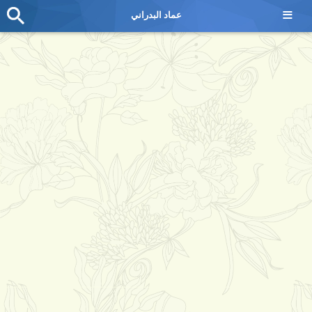
≡
عماد البدراني