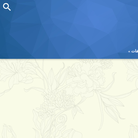
قات
قات