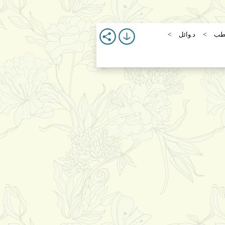
طب
د.وائل