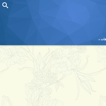
قات
قات