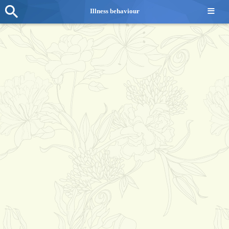
≡
Illness behaviour