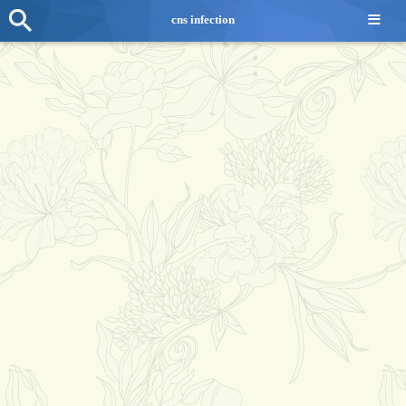
≡
cns infection