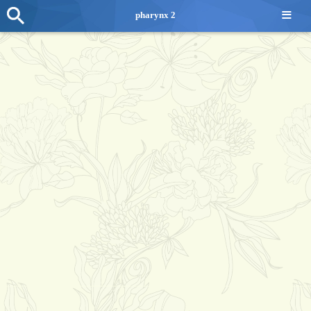
≡
pharynx 2