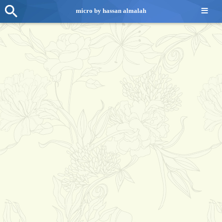
≡
micro by hassan almalah