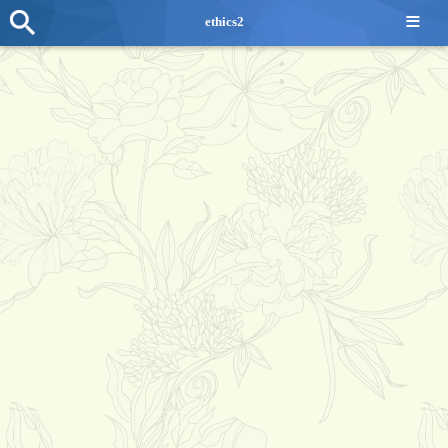
≡
ethics2