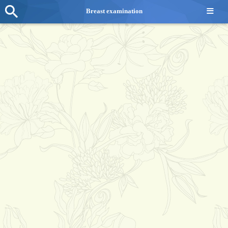
≡
Breast examination