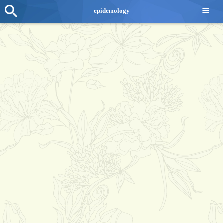
≡
epidemology