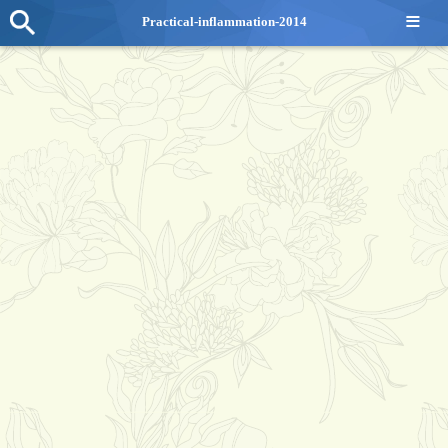
≡
Practical-inflammation-2014