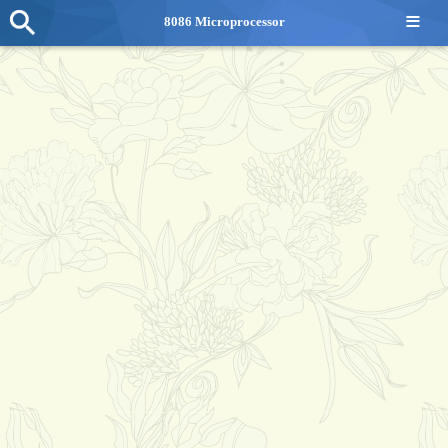
≡
8086 Microprocessor