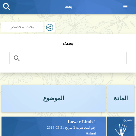
≡
بحث
بحث مخصص
بحث
المادة
الموضوع
التشريح
Lower Limb 1
1
رقم المحاضرة:
بتاريخ
2014-03-31
Ashraf