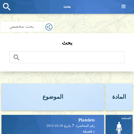
≡
بحث
بحث مخصص
بحث
المادة
الموضوع
الفسلجة
Platelets
7
رقم المحاضرة:
بتاريخ
2013-10-30
د.فضيلة