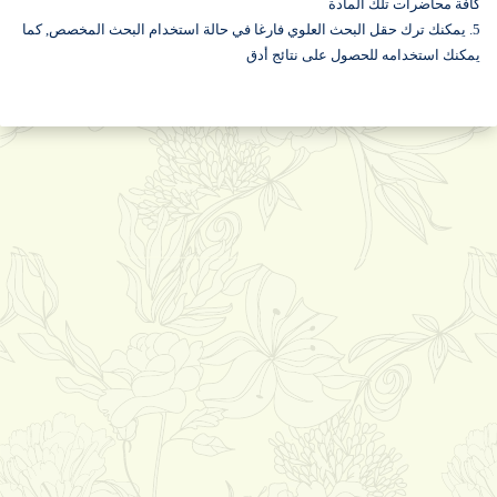
كافة محاضرات تلك المادة
5. يمكنك ترك حقل البحث العلوي فارغا في حالة استخدام البحث المخصص, كما
يمكنك استخدامه للحصول على نتائج أدق