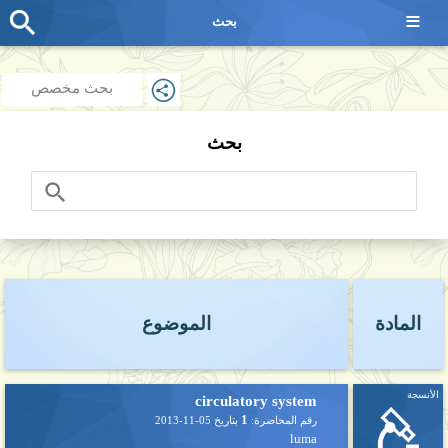
≡
بحث
بحث مخصص
بحث
المادة
الموضوع
الأنسجة
circulatory system
1
رقم المحاضرة:
بتاريخ
2013-11-05
luma