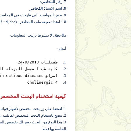
7. رقم المحاضرة
8. اسم الاستاذ المُحاضر
9. بعض المواضيع التي طرحت في المحاضرة
10. امتداد صيغة ملف المحاضرة (ppt, pdf, url, doc,....) الخ
ملاحظة: لا يشترط ترتيب المعلومات
أمثلة:
1.
طفيليات 24/9/2013
2.
كلية طب الموصل المرحلة الث
3.
امراض infectious diseases
cholinergic 4
4.
كيفية استخدام البحث المخصص
1. اضغط على زر بحث مخصص لاظهار قوائم البحث المخصص
2. ينصح باستخام البحث المخصص لقابليته على ايجاد نتائج دقيقية للبحث عن محاضراتك
3. هذا النوع من البحث يوفر لك تخصيص النت
الخاصة بها فقط