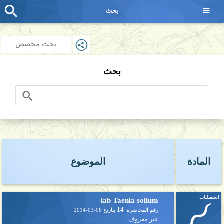
≡
بحث
بحث مخصص
بحث
المادة
الموضوع
الطفيليات
lab Taenia solium
14
رقم المحاضرة:
بتاريخ
2014-03-06
غير معروف