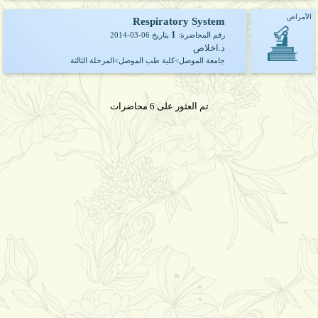
الأمراض
Respiratory System
1
رقم المحاضرة:
بتاريخ
2014-03-06
د.اخلاص
جامعة الموصل>كلية طب الموصل>المرحلة الثالثة
تم العثور على 6 محاضرات