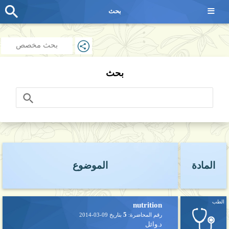
≡
بحث
بحث مخصص
بحث
المادة
الموضوع
الطب
nutrition
5
رقم المحاضرة:
بتاريخ
2014-03-09
د.وائل