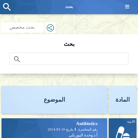
≡
بحث
بحث مخصص
بحث
المادة
الموضوع
الأدوية
Antibiotics
1
رقم المحاضرة:
بتاريخ
2014-03-19
أ.د.وحدة اليوزبكي