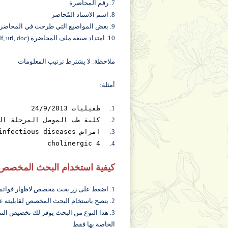
7. رقم المحاضرة
8. اسم الاستاذ المُحاضر
9. بعض المواضيع التي طرحت في المحاضرة
10. امتداد صيغة ملف المحاضرة (ppt, pdf, url, doc,....) الخ
ملاحظة: لا يشترط ترتيب المعلومات
أمثلة:
1.
طفيليات 24/9/2013
2.
كلية طب الموصل المرحلة الث
3.
امراض infectious diseases
cholinergic 4
4.
كيفية استخدام البحث المخصص
1. اضغط على زر بحث مخصص لاظهار قوائم البحث المخصص
2. ينصح باستخام البحث المخصص لقابليته على ايجاد نتائج دقيقية للبحث عن محاضراتك
3. هذا النوع من البحث يوفر لك تخصيص النت
الخاصة بها فقط