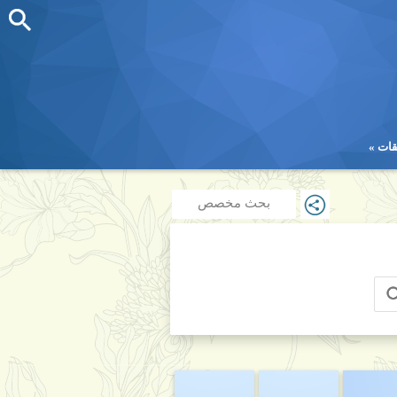
قات
قات
بحث مخصص