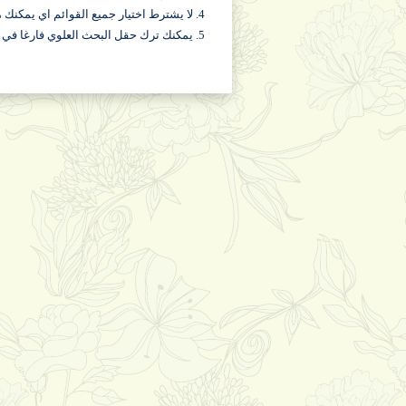
4. لا يشترط اختيار جميع القوائم اي يمكنك مثلا التوقف عند قائمة المواد لعرض كافة محاضرات تلك المادة
5. يمكنك ترك حقل البحث العلوي فارغا في حالة استخدام البحث المخصص, كما يمكنك استخدامه للحصول على نتائج أدق