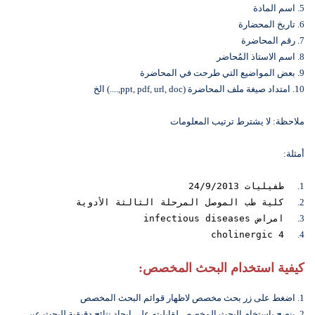
5. اسم المادة
6. تاريخ المحضارة
7. رقم المحاضرة
8. اسم الاستاذ المُحاضر
9. بعض المواضيع التي طرحت في المحاضرة
10. امتداد صيغة ملف المحاضرة (ppt, pdf, url, doc,....) الخ
ملاحظة: لا يشترط ترتيب المعلومات
أمثلة:
1.
طفيليات 24/9/2013
2.
كلية طب الموصل المرحلة الثالثة الأدوية
3.
امراض infectious diseases
cholinergic 4
4.
كيفية استخدام البحث المخصص:
1. اضغط على زر بحث مخصص لاظهار قوائم البحث المخصص
2. ينصح باستخام البحث المخصص لقابليته على ايجاد نتائج دقيقية للبحث عن