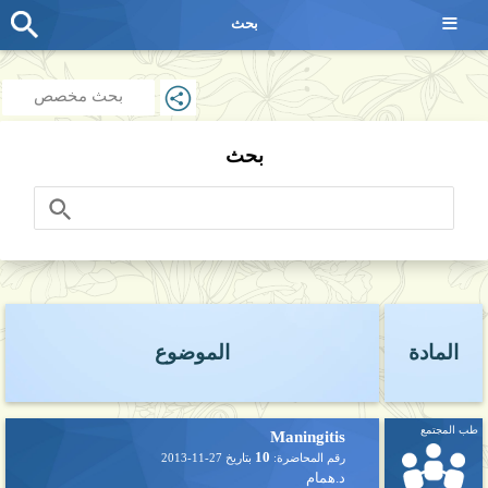
≡
بحث
بحث مخصص
بحث
المادة
الموضوع
طب المجتمع
Maningitis
10
رقم المحاضرة:
بتاريخ
2013-11-27
د.همام