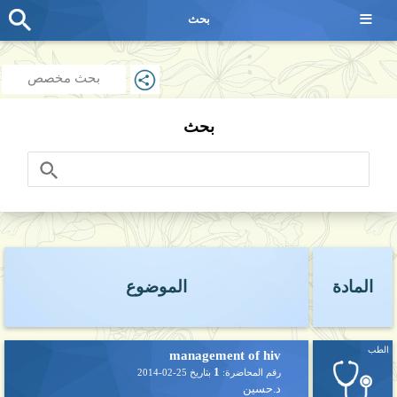
≡
بحث
بحث مخصص
بحث
المادة
الموضوع
الطب
management of hiv
1
رقم المحاضرة:
بتاريخ
2014-02-25
د.حسين