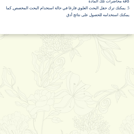
كافة محاضرات تلك المادة
5. يمكنك ترك حقل البحث العلوي فارغا في حالة استخدام البحث المخصص, كما
يمكنك استخدامه للحصول على نتائج أدق