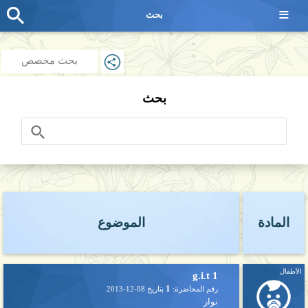
≡
بحث
بحث مخصص
بحث
المادة
الموضوع
الأطفال
g.i.t 1
1
رقم المحاضرة:
بتاريخ
2013-12-08
نوار